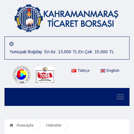
Yumuşak Buğday: En Az: 13,000 TL En Çok: 15,000 TL
Arpa: En Az: 15,000 TL En Çok: 16,000 TL
Mısır: En Az: 12,000 TL En Çok: 14,000 TL
Türkçe
English
Çiğit: En Az: 12,000 TL En Çok: 14,000 TL
Preseli Pamuk: En Az: 80,000 TL En Çok: 85,000 TL
Kütlü Pamuk: En Az: 40,000 TL En Çok: 45,000 TL
07.08.2026 Günlük Fiyat :Sert Buğday: En Az: 15,000 TL En
Çok: 16,000 TL
Anasayfa
Haberler