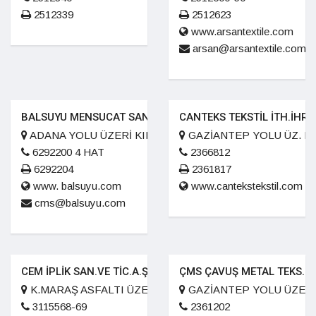
2512339
2512623
www.arsantextile.com
arsan@arsantextile.com
BALSUYU MENSUCAT SAN.VE TİC.A.Ş
CANTEKS TEKSTİL İTH.İHR.P
ADANA YOLU ÜZERİ KILILI KASABASI
GAZİANTEP YOLU ÜZ. R.
6292200 4 HAT
2366812
6292204
2361817
www. balsuyu.com
www.cantekstekstil.com
cms@balsuyu.com
CEM İPLİK SAN.VE TİC.A.Ş
ÇMS ÇAVUŞ METAL TEKS.LOJ
K.MARAŞ ASFALTI ÜZERİ 2. KM.
GAZİANTEP YOLU ÜZERİ 
3115568-69
2361202