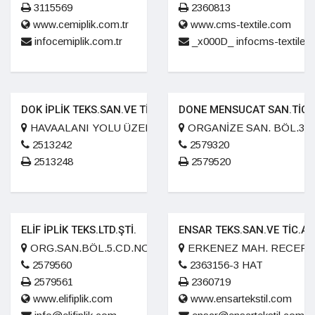
3115569
2360813
www.cemiplik.com.tr
www.cms-textile.com
infocemiplik.com.tr
_x000D_ infocms-textile.
DOK İPLİK TEKS.SAN.VE TİC.A.Ş.
DONE MENSUCAT SAN.TİC.
HAVAALANI YOLU ÜZERİ KARACASU MEVKİİ
ORGANİZE SAN. BÖL.3. C
2513242
2579320
2513248
2579520
ELİF İPLİK TEKS.LTD.ŞTİ.
ENSAR TEKS.SAN.VE TİC.A.Ş
ORG.SAN.BÖL.5.CD.NO:133/1 KAVLAKLI KASABASI K.M
ERKENEZ MAH. RECEP T
2579560
2363156-3 HAT
2579561
2360719
www.elifiplik.com
www.ensartekstil.com