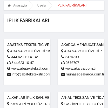
İPLİK FABRİKALARI
Anasayfa
Üyeler
İPLİK FABRİKALARI
ABATEKS TEKSTİL TİC.VE SAN.A.Ş
AKARCA MENSUCAT SANAYİ 
ADANA YOLU ÜZERİ 18.KM. kahramanmaraş
ADANA YOLU ÜZERİ 7. K
344 623 10 40-45
2376700
344 623 10 47
2376707
www.abatekstekstil.com.tr
www.akarca.com.tr
info@abatekstekstil.com.tr
muhasebeakarca.com.tr
ALKAPLAR İPLİK SAN. VE TİC. A.Ş.
AR-AL TEKS.SAN VE TİC.A.Ş
KAYSERİ YOLU ÜZERİ 8. KM
GAZİANTEP YOLU ÜZERİ 6