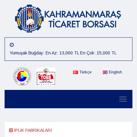
Yumuşak Buğday: En Az: 13,000 TL En Çok: 15,000 TL
Arpa: En Az: 15,000 TL En Çok: 16,000 TL
Mısır: En Az: 12,000 TL En Çok: 14,000 TL
Türkçe
English
Çiğit: En Az: 12,000 TL En Çok: 14,000 TL
Preseli Pamuk: En Az: 80,000 TL En Çok: 85,000 TL
Kütlü Pamuk: En Az: 40,000 TL En Çok: 45,000 TL
07.08.2026 Günlük Fiyat :Sert Buğday: En Az: 15,000 TL En
Çok: 16,000 TL
İPLİK FABRİKALARI