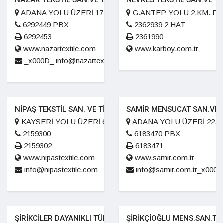
NAZAR TEKSTİL SAN.VE TİC.A.Ş
NEVRES TEKSTİL SAN.VE Tİ
ADANA YOLU ÜZERİ 17. KM. KILILI KASABASI
G.ANTEP YOLU 2.KM. P.
6292449 PBX
2362939 2 HAT
6292453
2361990
www.nazartextile.com
www.karboy.com.tr
_x000D_ info@nazartextile.com
NİPAŞ TEKSTİL SAN. VE TİC. AŞ.
SAMİR MENSUCAT SAN.VE T
KAYSERİ YOLU ÜZERİ 6.KM
ADANA YOLU ÜZERİ 22.K
2159300
6183470 PBX
2159302
6183471
www.nipastextile.com
www.samir.com.tr
info@nipastextile.com
info@samir.com.tr_x000D
ŞİRİKCİLER DAYANIKLI TÜK.TARIM HAY.GID.TEKS.SAN VE TİC.
ŞİRİKÇİOĞLU MENS.SAN.TİC