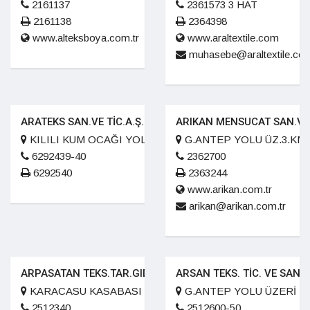
2161137
2361573 3 HAT
2161138
2364398
www.alteksboya.com.tr
www.araltextile.com
muhasebe@araltextile.co
ARATEKS SAN.VE TİC.A.Ş.
ARIKAN MENSUCAT SAN.VE 
KILILI KUM OCAĞI YOLU ÜZERİ P.K. 33
G.ANTEP YOLU ÜZ.3.KM.
6292439-40
2362700
6292540
2363244
www.arikan.com.tr
arikan@arikan.com.tr
ARPASATAN TEKS.TAR.GIDA SAN.TİC.LTD.ŞTİ.
ARSAN TEKS. TİC. VE SAN. A
KARACASU KASABASI KIRIM MAH.ÜNV. CAD. NO:17
G.ANTEP YOLU ÜZERİ PK
2512340
2512600-50