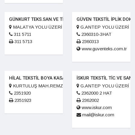
GÜNKURT TEKS.SAN.VE TİC.A.Ş.
GÜVEN TEKSTİL İPLİK DOK.T
MALATYA YOLU ÜZERİ 2.KM
G.ANTEP YOLU ÜZERİ E
311 5711
2360310-3HAT
311 5713
2360313
www.guventeks.com.tr
HİLAL TEKSTİL BOYA KASAR SAN.VE LTD.ŞTİ.
İSKUR TEKSTİL TİC.VE SAN.
KURTULUŞ MAH.REMZİ İŞHANI NO:22
G.ANTEP YOLU ÜZERİ 4. 
2351920
2362000 2 HAT
2351923
2362002
www.iskur.com
mail@iskur.com