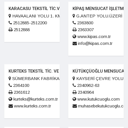
KARACASU TEKSTİL TİC.VE SAN.A.Ş
KİPAŞ MENSUCAT İŞLETMELE
HAVAALANI YOLU 1. KM.
G.ANTEP YOLU.ÜZERİ 7
2512885-2512200
2363800
2512888
2363307
www.kipas.com.tr
info@kipas.com.tr
KURTEKS TEKSTİL TİC. VE SAN.A.Ş
KÜTÜKÇÜOĞLU MENSUCAT SA
SÜMERBANK FABRİKASI YANI P.K.28
KAYSERİ ÇEVRE YOLU 5.
2364100
2340962-63
2361612
2340964
kurteks@kurteks.com.tr
www.kutukcuoglu.com
www.kurteks.com.tr
muhasebekutukcuoglu.co