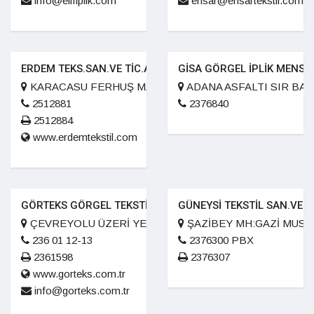
info@elifiplik.com
ensar@ensartekstil.com
ERDEM TEKS.SAN.VE TİC.A.Ş.
GİSA GÖRGEL İPLİK MENSUC
KARACASU FERHUŞ MAH.HAVAALANI CD.NO:40 / A DU
ADANA ASFALTI SIR BAR
2512881
2376840
2512884
www.erdemtekstil.com
GÖRTEKS GÖRGEL TEKSTİL SAN. VE TİC AŞ.
GÜNEYSİ TEKSTİL SAN.VE Tİ
ÇEVREYOLU ÜZERİ YENİ SANAYİ KARŞISI no:5 PK.8
ŞAZİBEY MH:GAZİ MUSTA
236 01 12-13
2376300 PBX
2361598
2376307
www.gorteks.com.tr
info@gorteks.com.tr