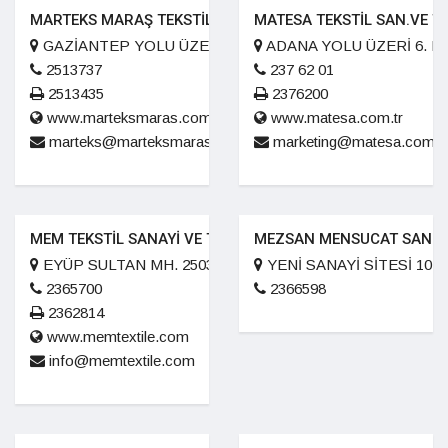
MARTEKS MARAŞ TEKSTİL SANAYİ TİC.A.Ş
MATESA TEKSTİL SAN.VE Tİ
GAZİANTEP YOLU ÜZERİ ERKENEZ MEVKİ 7. KM.
ADANA YOLU ÜZERİ 6. K
2513737
237 62 01
2513435
2376200
www.marteksmaras.com
www.matesa.com.tr
marteks@marteksmaras.com
marketing@matesa.com.tr
MEM TEKSTİL SANAYİ VE TİCARET A.Ş
MEZSAN MENSUCAT SAN. VE 
EYÜP SULTAN MH. 25032.SK. 14/A
YENİ SANAYİ SİTESİ 10.
2365700
2366598
2362814
www.memtextile.com
info@memtextile.com