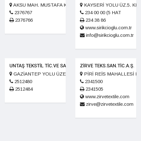
AKSU MAH. MUSTAFA KEMAL PAŞA BUL. NO 190
KAYSERİ YOLU ÜZ.5. KM.
2376767
234 00 00 (5 HAT
2376766
234 38 86
www.sirikcioglu.com.tr
info@sirikcioglu.com.tr
UNTAŞ TEKSTİL TİC.VE SAN.A.Ş
ZİRVE TEKS.SAN.TİC.A.Ş.
GAZİANTEP YOLU ÜZERİ 8. KM.
PİRİ REİS MAHALLESİ B
2512480
2341500
2512484
2341505
www.zirvetextile.com
zirve@zirvetextile.com