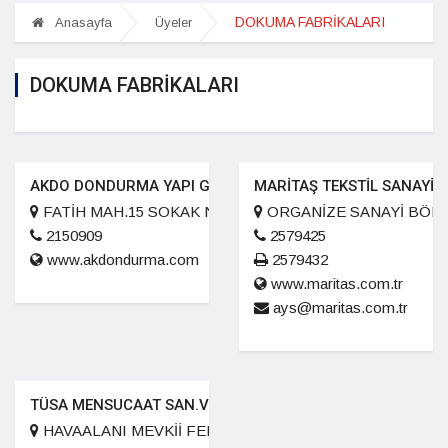
DOKUMA FABRİKALARI
Anasayfa
Üyeler
DOKUMA FABRİKALARI
AKDO DONDURMA YAPI GIDA SAN.TİC.LTD.ŞTİ
MARİTAŞ TEKSTİL SANAYİ V
FATİH MAH.15 SOKAK NO 14
ORGANİZE SANAYİ BÖLGE
2150909
2579425
www.akdondurma.com
2579432
www.maritas.com.tr
ays@maritas.com.tr
TÜSA MENSUCAAT SAN.VE TİC. A.Ş.
HAVAALANI MEVKİİ FERHUŞ YOLU ÜZERİ KARACASU K