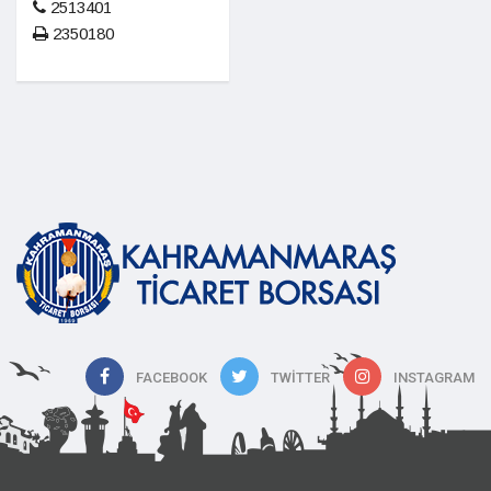
2513401
2350180
FACEBOOK
TWITTER
INSTAGRAM