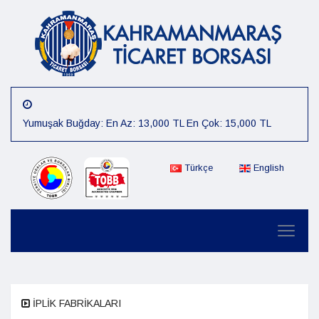
Yumuşak Buğday: En Az: 13,000 TL En Çok: 15,000 TL
Arpa: En Az: 15,000 TL En Çok: 16,000 TL
Mısır: En Az: 12,000 TL En Çok: 14,000 TL
Türkçe
English
Çiğit: En Az: 12,000 TL En Çok: 14,000 TL
Preseli Pamuk: En Az: 80,000 TL En Çok: 85,000 TL
Kütlü Pamuk: En Az: 40,000 TL En Çok: 45,000 TL
07.08.2026 Günlük Fiyat :Sert Buğday: En Az: 15,000 TL En
Çok: 16,000 TL
İPLİK FABRİKALARI