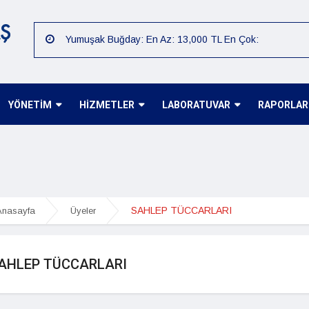
Yumuşak Buğday: En Az: 13,000 TL En Çok:
15,000 TL
Arpa: En Az: 15,000 TL En Çok: 16,000 TL
Mısır: En Az: 12,000 TL En Çok: 14,000 TL
YÖNETİM
HİZMETLER
LABORATUVAR
RAPORLAR
Çiğit: En Az: 12,000 TL En Çok: 14,000 TL
Preseli Pamuk: En Az: 80,000 TL En Çok: 85,000
TL
Kütlü Pamuk: En Az: 40,000 TL En Çok: 45,000 TL
07.08.2026 Günlük Fiyat :Sert Buğday: En Az:
15,000 TL En Çok: 16,000 TL
SAHLEP TÜCCARLARI
nasayfa
Üyeler
AHLEP TÜCCARLARI