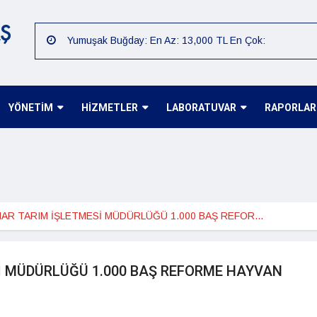
Yumuşak Buğday: En Az: 13,000 TL En Çok:
15,000 TL
Arpa: En Az: 15,000 TL En Çok: 16,000 TL
Mısır: En Az: 12,000 TL En Çok: 14,000 TL
YÖNETİM
HİZMETLER
LABORATUVAR
RAPORLAR
Çiğit: En Az: 12,000 TL En Çok: 14,000 TL
Preseli Pamuk: En Az: 80,000 TL En Çok: 85,000
TL
Kütlü Pamuk: En Az: 40,000 TL En Çok: 45,000 TL
07.08.2026 Günlük Fiyat :Sert Buğday: En Az:
15,000 TL En Çok: 16,000 TL
CEYLANPINAR TARIM İŞLETMESİ MÜDÜRLÜĞÜ 1.000 BAŞ REFORME HAYVAN SATIŞI
İ MÜDÜRLÜĞÜ 1.000 BAŞ REFORME HAYVAN