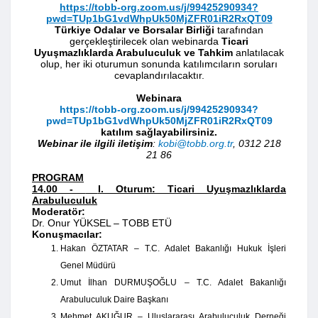
https://tobb-org.zoom.us/j/99425290934?
pwd=TUp1bG1vdWhpUk50MjZFR01iR2RxQT09
Türkiye Odalar ve Borsalar Birliği
tarafından
gerçekleştirilecek olan webinarda
Ticari
Uyuşmazlıklarda Arabuluculuk ve Tahkim
anlatılacak
olup, her iki oturumun sonunda katılımcıların soruları
cevaplandırılacaktır.
Webinara
https://tobb-org.zoom.us/j/99425290934?
pwd=TUp1bG1vdWhpUk50MjZFR01iR2RxQT09
katılım sağlayabilirsiniz.
Webinar ile ilgili iletişim
:
kobi@tobb.org.tr
, 0312 218
21 86
PROGRAM
14.00 -
I. Oturum: Ticari Uyuşmazlıklarda
Arabuluculuk
Moderatör:
Dr. Onur YÜKSEL – TOBB ETÜ
Konuşmacılar:
Hakan ÖZTATAR – T.C. Adalet Bakanlığı Hukuk İşleri
Genel Müdürü
Umut İlhan DURMUŞOĞLU – T.C. Adalet Bakanlığı
Arabuluculuk Daire Başkanı
Mehmet AKUĞUR – Uluslararası Arabuluculuk Derneği