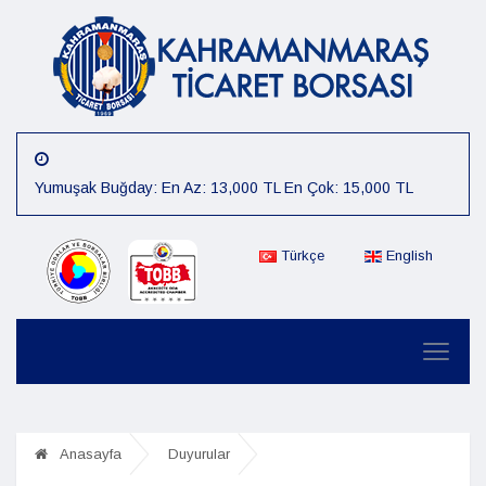
Yumuşak Buğday: En Az: 13,000 TL En Çok: 15,000 TL
Arpa: En Az: 15,000 TL En Çok: 16,000 TL
Mısır: En Az: 12,000 TL En Çok: 14,000 TL
Türkçe
English
Çiğit: En Az: 12,000 TL En Çok: 14,000 TL
Preseli Pamuk: En Az: 80,000 TL En Çok: 85,000 TL
Kütlü Pamuk: En Az: 40,000 TL En Çok: 45,000 TL
07.08.2026 Günlük Fiyat :Sert Buğday: En Az: 15,000 TL En
Çok: 16,000 TL
Anasayfa
Duyurular