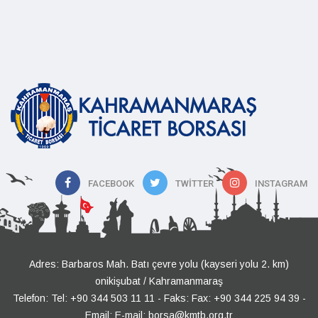
FACEBOOK
TWITTER
INSTAGRAM
Adres: Barbaros Mah. Batı çevre yolu (kayseri yolu 2. km)
onikişubat / Kahramanmaraş
Telefon:
Tel: +90 344 503 11 11
- Faks: Fax: +90 344 225 94 39 -
Email:
E-mail: borsa@kmtb.org.tr