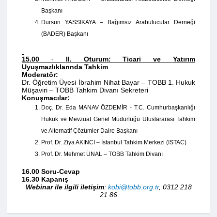
Başkanı
Dursun YASSIKAYA – Bağımsız Arabulucular Derneği
(BADER) Başkanı
15.00
-
II. Oturum: Ticari ve Yatırım
Uyuşmazlıklarında Tahkim
Moderatör:
Dr. Öğretim Üyesi İbrahim Nihat Bayar – TOBB 1. Hukuk
Müşaviri – TOBB Tahkim Divanı Sekreteri
Konuşmacılar:
Doç. Dr. Eda MANAV ÖZDEMİR - T.C. Cumhurbaşkanlığı
Hukuk ve Mevzuat Genel Müdürlüğü Uluslararası Tahkim
ve Alternatif Çözümler Daire Başkanı
Prof. Dr. Ziya AKINCI – İstanbul Tahkim Merkezi (ISTAC)
Prof. Dr. Mehmet ÜNAL – TOBB Tahkim Divanı
16.00
Soru-Cevap
16.30 Kapanış
Webinar ile ilgili iletişim
:
kobi@tobb.org.tr
, 0312 218
21 86