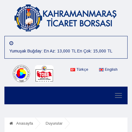
Yumuşak Buğday: En Az: 13,000 TL En Çok: 15,000 TL
Arpa: En Az: 15,000 TL En Çok: 16,000 TL
Mısır: En Az: 12,000 TL En Çok: 14,000 TL
Türkçe
English
Çiğit: En Az: 12,000 TL En Çok: 14,000 TL
Preseli Pamuk: En Az: 80,000 TL En Çok: 85,000 TL
Kütlü Pamuk: En Az: 40,000 TL En Çok: 45,000 TL
07.08.2026 Günlük Fiyat :Sert Buğday: En Az: 15,000 TL En
Çok: 16,000 TL
Anasayfa
Duyurular